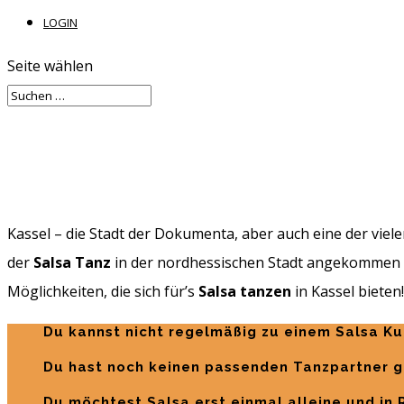
LOGIN
Seite wählen
Kassel – die Stadt der Dokumenta, aber auch eine der viel
der
Salsa Tanz
in der nordhessischen Stadt angekommen ist
Möglichkeiten, die sich für’s
Salsa tanzen
in Kassel bieten
Du kannst nicht regelmäßig zu einem Salsa K
Du hast noch keinen passenden Tanzpartner 
Du möchtest Salsa erst einmal alleine und in