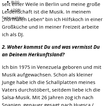
BLOG
seit einer Weile in Berlin und meine große
LOGIN
Leidenschaft ist die Musik. In meinem
Seite wählen
„normalen Leben“ bin ich Hilfskoch in einer
Großküche und in meiner Freizeit arbeite
ich als DJ.
2. Woher kommst Du und was vermisst Du
an Deinem Herkunftsland?
Ich bin 1975 in Venezuela geboren und mit
Musik aufgewachsen. Schon als kleiner
Junge habe ich die Schallplatten meines
Vaters durchstöbert, seitdem liebe ich die
Salsa-Musik. Mit 26 Jahren zog ich nach
Spanien, genauer gesagt nach Huesca /