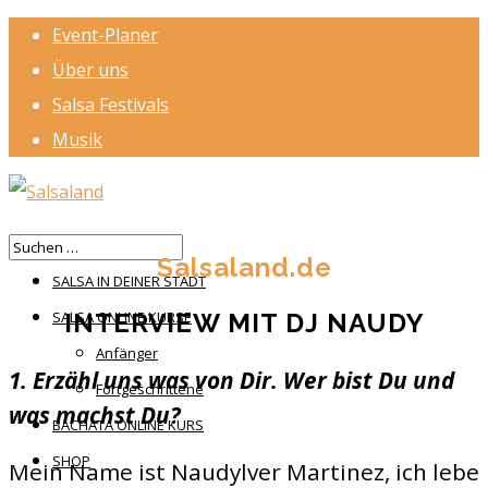
Event-Planer
Über uns
Salsa Festivals
Musik
HOME
Salsaland.de
SALSA IN DEINER STADT
INTERVIEW MIT DJ NAUDY
SALSA ONLINE KURSE
Anfänger
1. Erzähl uns was von Dir. Wer bist Du und
Fortgeschrittene
was machst Du?
BACHATA ONLINE KURS
SHOP
Mein Name ist Naudylver Martinez, ich lebe