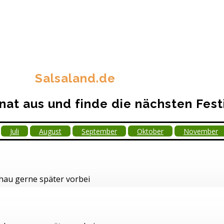
Salsaland.de
at aus und finde die nächsten Fest
Juli
August
September
Oktober
November
chau gerne später vorbei