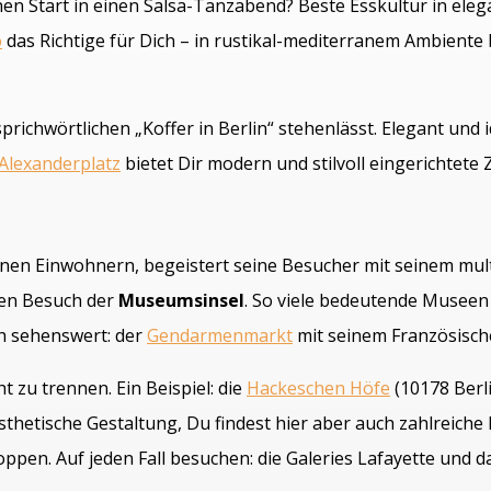
en Start in einen Salsa-Tanzabend? Beste Esskultur in el
o
das Richtige für Dich – in rustikal-mediterranem Ambiente 
prichwörtlichen „Koffer in Berlin“ stehenlässt. Elegant und 
 Alexanderplatz
bietet Dir modern und stilvoll eingerichtete
onen Einwohnern, begeistert seine Besucher mit seinem mult
nen Besuch der
Museumsinsel
. So viele bedeutende Museen
h sehenswert: der
Gendarmenmarkt
mit seinem Französisc
t zu trennen. Ein Beispiel: die
Hackeschen Höfe
(10178 Berl
sthetische Gestaltung, Du findest hier aber auch zahlreich
oppen. Auf jeden Fall besuchen: die Galeries Lafayette und 