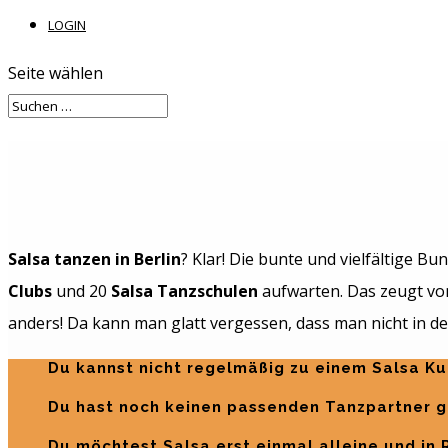
LOGIN
Seite wählen
Salsa tanzen in Berlin
? Klar! Die bunte und vielfältige 
Clubs
und 20
Salsa Tanzschulen
aufwarten. Das zeugt von 
anders! Da kann man glatt vergessen, dass man nicht in der
Du kannst nicht regelmäßig zu einem Salsa K
Du hast noch keinen passenden Tanzpartner 
Du möchtest Salsa erst einmal alleine und in