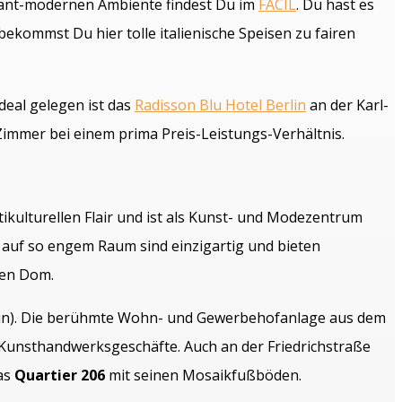
egant-modernen Ambiente findest Du im
FACIL
. Du hast es
bekommst Du hier tolle italienische Speisen zu fairen
ideal gelegen ist das
Radisson Blu Hotel Berlin
an der Karl-
 Zimmer bei einem prima Preis-Leistungs-Verhältnis.
ikulturellen Flair und ist als Kunst- und Modezentrum
 auf so engem Raum sind einzigartig und bieten
hen Dom.
in). Die berühmte Wohn- und Gewerbehofanlage aus dem
e Kunsthandwerksgeschäfte. Auch an der Friedrichstraße
das
Quartier 206
mit seinen Mosaikfußböden.