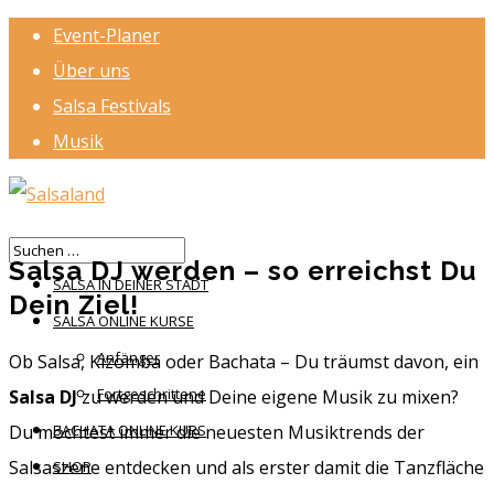
Event-Planer
Über uns
Salsa Festivals
Musik
HOME
Salsa DJ werden – so erreichst Du
SALSA IN DEINER STADT
Dein Ziel!
SALSA ONLINE KURSE
Anfänger
Ob Salsa, Kizomba oder Bachata – Du träumst davon, ein
Fortgeschrittene
Salsa DJ
zu werden und Deine eigene Musik zu mixen?
Du möchtest immer die neuesten Musiktrends der
BACHATA ONLINE KURS
Salsaszene entdecken und als erster damit die Tanzfläche
SHOP