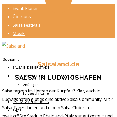
Event-Planer
Über uns
Salsa Festivals
Musik
HOME
Salsaland.de
SALSA IN DEINER STADT
SALSA IN LUDWIGSHAFEN
SALSA ONLINE KURSE
Anfänger
Salsa tanzen im Herzen der Kurpfalz? Klar, auch in
Fortgeschrittene
Ludwigshafen gibt es eine aktive Salsa-Community! Mit 4
BACHATA ONLINE KURS
Salsa Tanzschulen und einem Salsa Club ist die
SHOP
zweitgrößte Stadt in Rheinland-Pfalz gut aufgestellt und