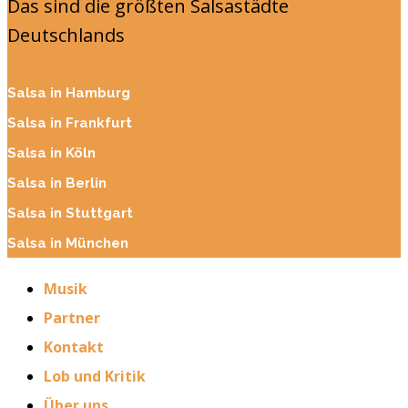
Das sind die größten Salsastädte
Deutschlands
Salsa in Hamburg
Salsa in Frankfurt
Salsa in Köln
Salsa in Berlin
Salsa in Stuttgart
Salsa in München
Musik
Partner
Kontakt
Lob und Kritik
Über uns