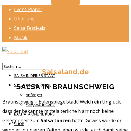
Event-Planer
x
Salsa lernen in
Über uns
Rekordzeit?
Salsa Festivals
HIER
Musik
KLICKEN
HOME
Salsaland.de
SALSA IN DEINER STADT
SALSA IN BRAUNSCHWEIG
SALSA ONLINE KURSE
Anfänger
Braunschweig – Eulenspiegelstadt! Welch ein Unglück,
Fortgeschrittene
dass der bekannte mittelalterliche Narr noch keine
BACHATA ONLINE KURS
Gelegenheit zum
Salsa tanzen
hatte. Gewiss würde er,
SHOP
wenn er in unseren Zeiten leben würde, auch damit seine