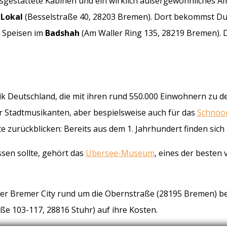
 ausgestattete Kabinen und ein wirklich außergewöhnliches A
 Lokal
(Besselstraße 40, 28203 Bremen). Dort bekommst Du
e Speisen im
Badshah
(Am Waller Ring 135, 28219 Bremen). Do
blik Deutschland, die mit ihren rund 550.000 Einwohnern z
mer Stadtmusikanten, aber bespielsweise auch für das
Schnoor
e zurückblicken: Bereits aus dem 1. Jahrhundert finden sich
sen sollte, gehört das
Übersee-Museum
, eines der beste
 der Bremer City rund um die Obernstraße (28195 Bremen) 
 103-117, 28816 Stuhr) auf ihre Kosten.