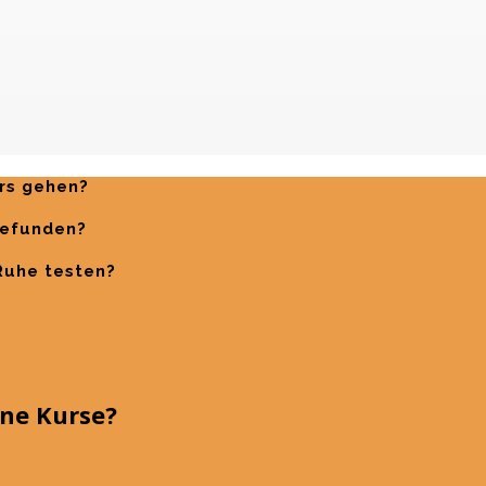
urs gehen?
gefunden?
 Ruhe testen?
ine Kurse?