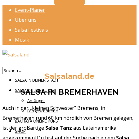
Event-Planer
Über uns
Salsa Festivals
Musik
HOME
Salsaland.de
SALSA IN DEINER STADT
SALSA IN BREMERHAVEN
SALSA ONLINE KURSE
Anfänger
Auch in der „kleinen Schwester“ Bremens, in
Fortgeschrittene
Bremerhaven rund 60 km nördlich von Bremen gelegen,
BACHATA ONLINE KURS
ist der großartige
Salsa Tanz
aus Lateinamerika
SHOP
angekommen! Du bist auf der Suche nach einem
Salsa