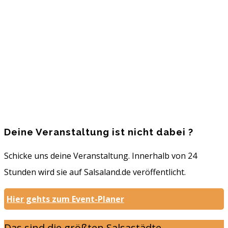
Salsa Party
21.10.2022 - 22.10.2022
Kreuzackerstr. 15, 27572 Bremerhaven
Eintrittskosten: 2€
Mehr erfahren...
Deine Veranstaltung ist nicht dabei ?
Schicke uns deine Veranstaltung. Innerhalb von 24
Stunden wird sie auf Salsaland.de veröffentlicht.
Hier gehts zum Event-Planer
Das sind die größten Salsastädte