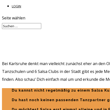
LOGIN
Seite wählen
Bei Karlsruhe denkt man vielleicht zunächst eher an den Ob
Tanzschulen und 6 Salsa Clubs in der Stadt gibt es jede Me
finden. Also schau‘ Dich einfach mal um und erkunde die 
Du kannst nicht regelmäßig zu einem Salsa K
Du hast noch keinen passenden Tanzpartner 
Du möchtest Salsa erst einmal alleine und in