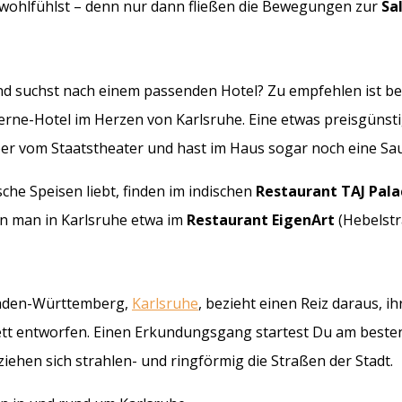
h wohlfühlst – denn nur dann fließen die Bewegungen zur
Sa
nd suchst nach einem passenden Hotel? Zu empfehlen ist be
Sterne-Hotel im Herzen von Karlsruhe. Eine etwas preisgüns
er vom Staatstheater und hast im Haus sogar noch eine Sau
che Speisen liebt, finden im indischen
Restaurant TAJ Pala
nn man in Karlsruhe etwa im
Restaurant
EigenArt
(Hebelstr
 Baden-Württemberg,
Karlsruhe
, bezieht einen Reiz daraus, i
brett entworfen. Einen Erkundungsgang startest Du am best
hen sich strahlen- und ringförmig die Straßen der Stadt.