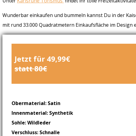
Unter
Karlsruhe Torismus
findet ihr tolle Freizeitaktivit
Wunderbar einkaufen und bummeln kannst Du in der Kaiser-
mit rund 33.000 Quadratmetern Einkaufsfläche im Design
Jetzt für 49,99€
statt 80€
Obermaterial: Satin
Innenmaterial: Synthetik
Sohle: Wildleder
Verschluss: Schnalle