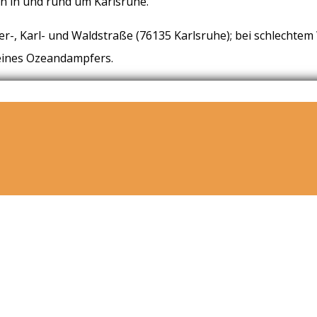
äten in und rund um Karlsruhe.
, Karl- und Waldstraße (76135 Karlsruhe); bei schlechtem W
 eines Ozeandampfers.