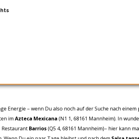
chts
 Energie – wenn Du also noch auf der Suche nach einem pa
äten im
Azteca Mexicana
(N1 1, 68161 Mannheim). In wunde
s Restaurant
Barrios
(Q5 4, 68161 Mannheim)– hier kann m
n. Wenn Du ein paar Tage bleibst und nach dem
Salsa tanz