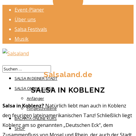
Event-Planer
Über uns
Salsa Festivals
Musik
HOME
Salsaland.de
SALSA IN DEINER STADT
SALSA IN KOBLENZ
SALSA ONLINE KURSE
Anfänger
Salsa in Koblenz?
Natürlich liebt man auch in Koblenz
Fortgeschrittene
den feurigen lateinamerikanischen Tanz! Schließlich liegt
BACHATA ONLINE KURS
Koblenz am so genannten „Deutschen Eck“, dem
SHOP
Zusammenfluss von Mosel und Rhein, der auch der Stadt