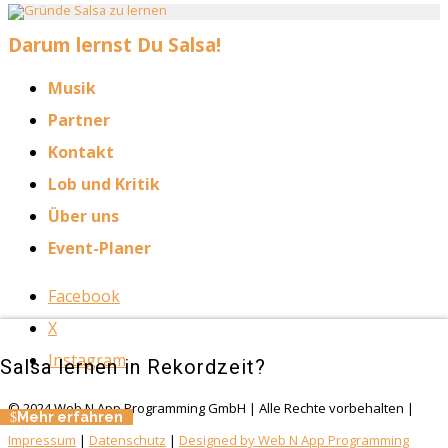
Darum lernst Du Salsa!
Musik
Partner
Kontakt
Lob und Kritik
Über uns
Event-Planer
Facebook
X
Instagram
Salsa lernen in Rekordzeit?
© 2024 Web N App Programming GmbH | Alle Rechte vorbehalten |
Mehr erfahren
Impressum
|
Datenschutz
|
Designed by Web N App Programming