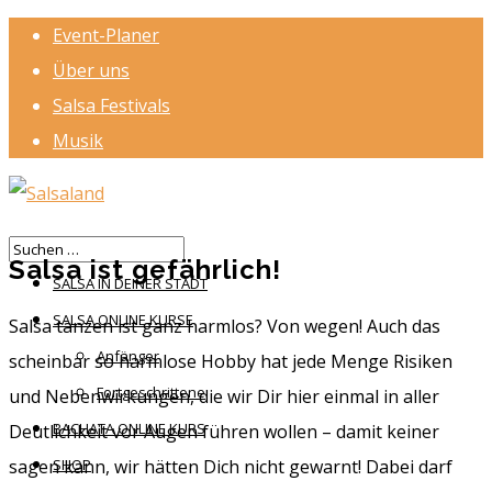
Event-Planer
Über uns
Salsa Festivals
Musik
HOME
Salsa ist gefährlich!
SALSA IN DEINER STADT
SALSA ONLINE KURSE
Salsa tanzen ist ganz harmlos? Von wegen! Auch das
Anfänger
scheinbar so harmlose Hobby hat jede Menge Risiken
Fortgeschrittene
und Nebenwirkungen, die wir Dir hier einmal in aller
BACHATA ONLINE KURS
Deutlichkeit vor Augen führen wollen – damit keiner
sagen kann, wir hätten Dich nicht gewarnt! Dabei darf
SHOP