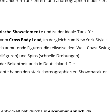
um von anderen Tanzlehrern und Choreographen modifiziert
hische Showelemente
und ist der ideale Tanz für
t vom
Cross Body Lead
; im Vergleich zum New York Style ist
ch anmutende Figuren, die teilweise dem West Coast Swing
llfiguren) und Spins (schnelle Drehungen).
der Beliebtheit auch in Deutschland. Die
emente haben den stark choreographierten Showcharakter
m entwickelt hat, durchaus
erkennbar ähnlich
, da