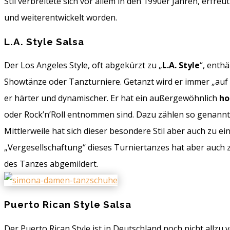
Stil verbreitete sich vor allem in den 1990er Jahren, erf
und weiterentwickelt worden.
L.A. Style Salsa
Der Los Angeles Style, oft abgekürzt zu „
L.A. Style
“, enth
Showtänze oder Tanzturniere. Getanzt wird er immer „auf 1“
er härter und dynamischer. Er hat ein außergewöhnlich
ho
oder Rock’n’Roll entnommen sind. Dazu zählen so genannte 
Mittlerweile hat sich dieser besondere Stil aber auch zu e
„Vergesellschaftung“ dieses Turniertanzes hat aber auch
des Tanzes abgemildert.
Puerto Rican Style Salsa
Der Puerto Rican Style ist in Deutschland noch nicht allzu v