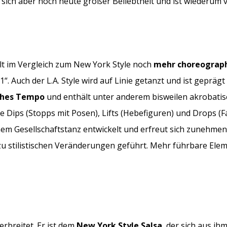
reut sich aber noch heute großer Beliebtheit und ist wieder
ält im Vergleich zum New York Style noch
mehr choreograp
. Auch der L.A. Style wird auf Linie getanzt und ist gepräg
hes Tempo
und enthält unter anderem bisweilen akrobatis
Dips (Stopps mit Posen), Lifts (Hebefiguren) und Drops (Fa
inem Gesellschaftstanz entwickelt und erfreut sich zunehmen
 zu stilistischen Veränderungen geführt. Mehr führbare El
erbreitet. Er ist dem
New York Style Salsa
, der sich aus ih